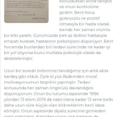
konulduktan sonra tanıştık
İç Hastalıkları ve Nefroloji Uzmanı
ve onun kontrolüne
Klinik: +90505 057 53 56
girdim. Beril hoca
Neorama Kat: 15 Daire: 70 Söğütözü 06510 Çankaya /
güleryüzlü ve pozitif
Ankara
olmasıyla bir hasta olarak
bende her zaman olumlu
bir etki yarattı. Günümüzde pek az doktor hastasıyla
empati kurarak, hastasının psikolojisini düşünüyor. Beril
hocamda bunlardan biri tedavi sürecinde ne kadar iyi
bir yol izliyorsa bunu mutlaka psikolojik olarak da
desteklemiştir.
Uzun bir süredir birbirimizi tanıdığımız için artık abla
kardeş gibi olduk. Öyle ki yüz ifademden moral
motivasyonumun tespitini yapmıştır. Tedavi
konusunda her zaman öngörülü davrandığını
düşünüyorum. Onun bu tutumu sayesinde 1996
yılından 13 ekim 2019 da nakil olana kadar 13 sene belki
daha uzun süre küçük olan böbreklerim beni idara
etmiştir. Onun sayesinde diyaliz sürecine girmeden
nakil olabilidim. Nakilden sonra yine hastane de