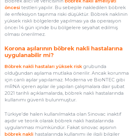
Böbrek alıcı ve vericisinin
böbrek nakli ameliyatı
öncesi
testleri yapılır. Bu sebeple nakledilen böbrek
ile enfeksiyon taşınma riski düşüktür. Böbrek naklinin
yüksek riskli bölgelerde yapılması ya da operasyon
öncei 14 gün içinde bu bölgelere seyahat edilmiş
olması önerilmez.
Korona aşılarının böbrek nakli hastalarına
uygulanabilir mi?
Böbrek nakli hastaları yüksek risk
grubunda
olduğundan aşılama mutlaka önerilir. Ancak korunma
için canlı aşılar yapılamaz. Moderna ve BioNTEC gibi
mRNA içeren aşılar ile yapılan çalışmalara dair şubat
2021 tarihli açıklamalarda, böbrek nakli hastalarında
kullanımı güvenli bulunmuştur.
Türkiye’de halen kullanılmakta olan Sinovac inaktif
aşıdır ve teorik olarak böbrek nakli hastalarında
uygulanması mümkündür. Fakat sinovac aşısının
böbrek nakli
hastalarında kullanımı ile ilgili bilgiler