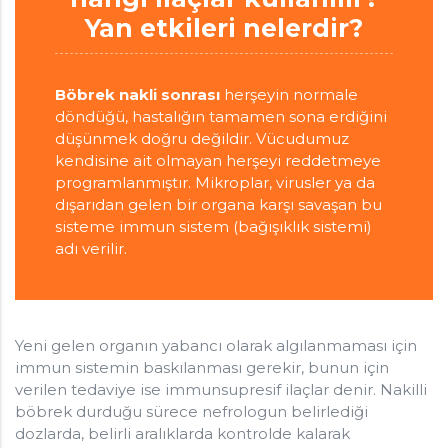
Yan etkileri nelerdir?
Böbrek nakli sonrası
herşeyin normale
döndüğü, hastalığın tamamen sona erdiğini
düşünmek doğru değildir. Vücudumuz
kendisine ait olmayan herşeyi reddetmeye
programlanmıştır. Mikroplar, virusler ya da
dışarıdan gelen bir organa karşı savaşan bu
sisteme immun sistem (bağışıklık sistemi)
adı verilir.
Yeni gelen organın yabancı olarak algılanmaması için
immun sistemin baskılanması gerekir, bunun için
verilen tedaviye ise immunsupresif ilaçlar denir. Nakilli
böbrek durduğu sürece nefrologun belirlediği
dozlarda, belirli aralıklarda kontrolde kalarak