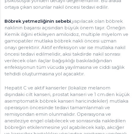
psikososyal yönden detaylı değerlendirilir. Bu arada
ortaya çıkan sorunlar nakil öncesi tedavi edilir.
Böbrek yetmezliğinin sebebi
,yapılacak olan böbrek
naklinin başarısı açısından büyük önem taşır. Örneğin
Kemik iliğini etkileyen amiloidoz, multiple miyelom ve
gamopatiler mutlaka böbrek nakli öncesi uzman
onayı gerektirir. Aktif enfeksiyon var ise mutlaka nakil
öncesi tedavi edilmelidir, aksi takdirde nakil sonrası
verilecek olan ilaçlar bağışıklığı baskıladığından
enfeksiyonun tüm vücuda yayılmasına ve ciddi sağlık
tehdidi oluşturmasına yol açacaktır.
Hepatit C ve aktif kanserler (lokalize melanom
dışındaki cilt kanseri, prostat kanseri ve 1 cm.den küçük
asemptomatik böbrek kanseri haricindekiler) mutlaka
operasyon öncesinde tedavi tamamlanmalı ve
remisyondan emin olunmalıdır. Operasyona ve
anesteziye engel olabilecek ve sonrasında nakledilen
böbreğin etkilenmesine yol açabilecek kalp, akciğer
ve karaciğer hastalıkları yönünden araştırma yapılmalı