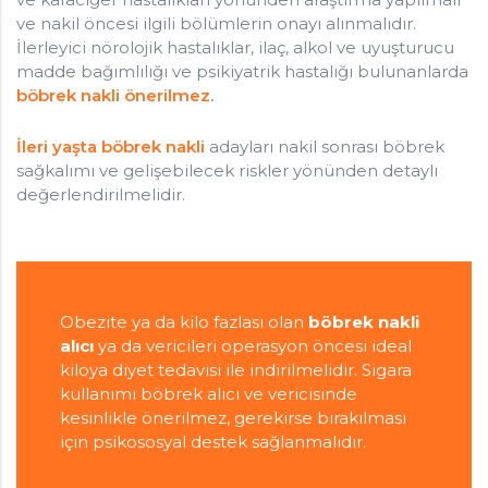
ve nakil öncesi ilgili bölümlerin onayı alınmalıdır.
İlerleyici nörolojik hastalıklar, ilaç, alkol ve uyuşturucu
madde bağımlılığı ve psikiyatrik hastalığı bulunanlarda
böbrek nakli önerilmez.
İleri yaşta böbrek nakli
adayları nakil sonrası böbrek
sağkalımı ve gelişebilecek riskler yönünden detaylı
değerlendirilmelidir.
Obezite ya da kilo fazlası olan
böbrek nakli
alıcı
ya da vericileri operasyon öncesi ideal
kiloya diyet tedavisi ile indirilmelidir. Sigara
kullanımı böbrek alıcı ve vericisinde
kesinlikle önerilmez, gerekirse bırakılması
için psikososyal destek sağlanmalıdır.