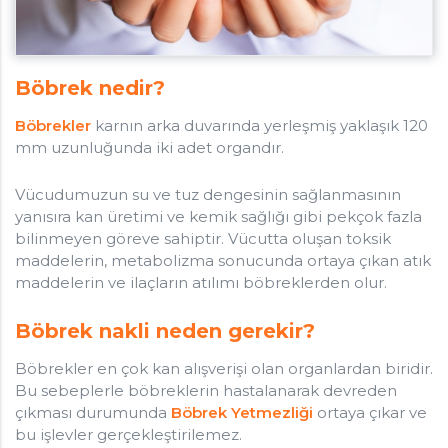
İç Hastalıkları ve Nefroloji Uzmanı
Klinik: +90505 057 53 56
Neorama Kat: 15 Daire: 70 Söğütözü 06510 Çankaya /
Ankara
Böbrek nedir?
Böbrekler
karnın arka duvarında yerleşmiş yaklaşık 120
mm uzunluğunda iki adet organdır.
Vücudumuzun su ve tuz dengesinin sağlanmasının
yanısıra kan üretimi ve kemik sağlığı gibi pekçok fazla
bilinmeyen göreve sahiptir. Vücutta oluşan toksik
maddelerin, metabolizma sonucunda ortaya çıkan atık
maddelerin ve ilaçların atılımı böbreklerden olur.
Böbrek nakli neden gerekir?
Böbrekler en çok kan alışverişi olan organlardan biridir.
Bu sebeplerle böbreklerin hastalanarak devreden
çıkması durumunda
Böbrek Yetmezliği
ortaya çıkar ve
bu işlevler gerçekleştirilemez.