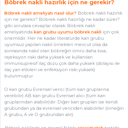
Böbrek nakli hazırlık için ne gerekir?
Böbrek nakli ameliyatı nasıl olur?
Böbrek nakli hazırlık
için ne gerekir? Böbrek nakli hazırlığı ne kadar sürer?
gibi sorulara cevaplar olarak; Böbrek nakli
ameliyatında
kan grubu uyumu böbrek nakli
için çok
önemlidir. Her ne kadar literatürde kan grubu
uyumsuz yapılan nakil örnekleri mevcut olsa da
sonrasında nakil olan böbreğin ömrü daha kısa,
rejeksiyon riski daha yüksek ve kullanılan
immunsupresif ilaç dozu çok daha yüksek (dolayısı ile
ilaç yan etkileri ve enfeksiyon riski yüksek)
bulunmuştur.
O kan grubu Evrensel verici (tüm kan gruplarına
verebilir) AB kan grubu Evrensel alıcı (tüm kan
gruplarından alabilir)dır. Diğer kan grupları ise kendi
grubundan ya da evrensel vericiden alabilirler (örneğin
A grubu, A ve O grubundan alır).
Böbrek naklinde en önemli faktör
crossmatch
testidir.