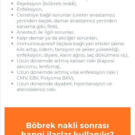
Rejeksiyon (böbrek reddi),
Enfeksiyon,
Cerrahiye bağlı sorunlar (ureter anastamoz
yerinden kaçak, damar anastamoz yerinden
kanama gibi, fıtık),
Anestezi ile ilgili sorunlar,
Kalp-damar ya da akciğer sorunları,
İmmunosupresif ilaçlara bağlı yan etkiler (akne,
kilo artışı, ödem, tansiyon ve şeker yüksekliği,
enfeksiyon, diyare, karın ağrısı, saç dökülmesi vs.),
Uzun dönemde artmış kanser riski (Kaposi
sarcomu, lenfoma),
Uzun dönemde artmış viral enfeksiyon riski (
CMV, EBV, Polyoma BKV),
Uzun dönemde diyabet, hipertansiyon ve
ateroskleroz riski.
Böbrek nakli sonrası
hangi ilaçlar kullanılır?