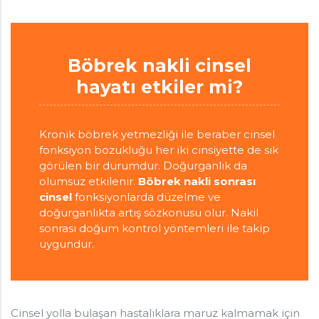
Böbrek nakli cinsel
hayatı etkiler mi?
Kronik böbrek yetmezliği ile beraber cinsel
fonksiyon bozukluğu her iki cinsiyette de sık
görülen bir durumdur. Doğurganlık da
olumsuz etkilenir.
Böbrek nakli sonrası
cinsel
fonksiyonlarda düzelme ve
doğurganlıkta artış sözkonusu olur. Nakil
sonrası doğum kontrol yöntemleri ile takip
uygundur.
Cinsel yolla bulaşan hastalıklara maruz kalmamak için