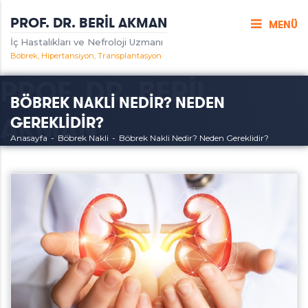
PROF. DR. BERİL AKMAN
MENÜ
İç Hastalıkları ve Nefroloji Uzmanı
Böbrek, Hipertansiyon, Transplantasyon
TEDAVİLER MENÜSÜ
BÖBREK NAKLİ NEDİR? NEDEN
NEFROLOJİ
BÖBREK
BÖBREK
TANSİYON
Randevu Talebi
NAKLİ
Nefroloji
Böbrek
Tansiyon
GEREKLİDİR?
Nedir?
Hastalıkları
Nedir?
Böbrek
Anasayfa
Böbrek Nakli
Böbrek Nakli Nedir? Neden Gereklidir?
Belirtileri
Kaç
Nakli
Olmalı?
Böbrek
Nedir?
Yetmezliği
Neden
Hipertansiyon
Gereklidir?
(Yüksek
İdrar Yolu
Tansiyon)
Enfeksiyonu
Ankara
Gebelikte
Tansiyon
Göz
Tansiyonu
Prof. Dr. Beril Akman