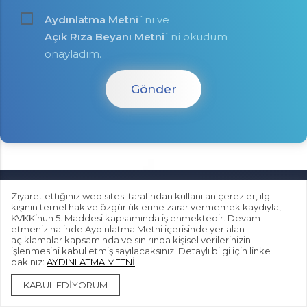
Aydınlatma Metni
`ni ve
Açık Rıza Beyanı Metni
`ni okudum
onayladım.
Gönder
Ziyaret ettiğiniz web sitesi tarafından kullanılan çerezler, ilgili
PROF. DR. BERİL AKMAN
kişinin temel hak ve özgürlüklerine zarar vermemek kaydıyla,
KVKK’nun 5. Maddesi kapsamında işlenmektedir. Devam
etmeniz halinde Aydınlatma Metni içerisinde yer alan
açıklamalar kapsamında ve sınırında kişisel verilerinizin
+90505 057 5356
işlenmesini kabul etmiş sayılacaksınız. Detaylı bilgi için linke
bakınız:
AYDINLATMA METNİ
KABUL EDİYORUM
WHATSAPP
YOL TARİFİ