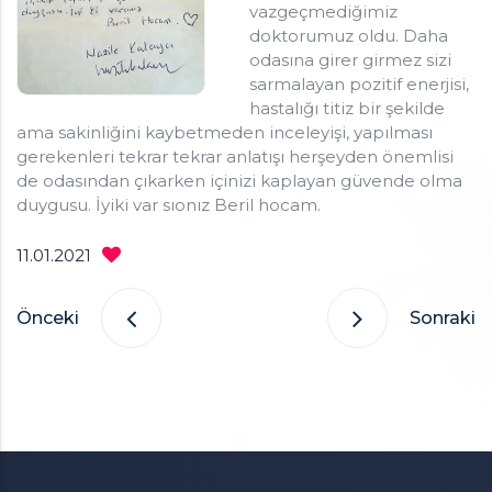
vazgeçmediğimiz
İç Hastalıkları ve Nefroloji Uzmanı
doktorumuz oldu. Daha
Klinik: +90505 057 53 56
odasına girer girmez sizi
Neorama Kat: 15 Daire: 70 Söğütözü 06510 Çankaya /
sarmalayan pozitif enerjisi,
Ankara
hastalığı titiz bir şekilde
ama sakinliğini kaybetmeden inceleyişi, yapılması
gerekenleri tekrar tekrar anlatışı herşeyden önemlisi
de odasından çıkarken içinizi kaplayan güvende olma
duygusu. İyiki var sıonız Beril hocam.
11.01.2021
Önceki
Sonraki